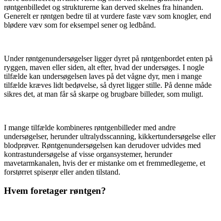
røntgenbilledet og strukturerne kan derved skelnes fra hinanden.
Generelt er røntgen bedre til at vurdere faste væv som knogler, end
blødere væv som for eksempel sener og ledbånd.
Under røntgenundersøgelser ligger dyret på røntgenbordet enten på
ryggen, maven eller siden, alt efter, hvad der undersøges. I nogle
tilfælde kan undersøgelsen laves på det vågne dyr, men i mange
tilfælde kræves lidt bedøvelse, så dyret ligger stille. På denne måde
sikres det, at man får så skarpe og brugbare billeder, som muligt.
I mange tilfælde kombineres røntgenbilleder med andre
undersøgelser, herunder ultralydsscanning, kikkertundersøgelse eller
blodprøver. Røntgenundersøgelsen kan derudover udvides med
kontrastundersøgelse af visse organsystemer, herunder
mavetarmkanalen, hvis der er mistanke om et fremmedlegeme, et
forstørret spiserør eller anden tilstand.
Hvem foretager røntgen?