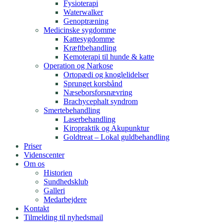
Fysioterapi
Waterwalker
Genoptræning
Medicinske sygdomme
Kattesygdomme
Kræftbehandling
Kemoterapi til hunde & katte
Operation og Narkose​
Ortopædi og knoglelidelser
Sprunget korsbånd
Næseborsforsnævring​
Brachycephalt syndrom
Smertebehandling​
Laserbehandling
Kiropraktik og Akupunktur
Goldtreat – Lokal guldbehandling
Priser
Videnscenter
Om os
Historien
Sundhedsklub
Galleri
Medarbejdere
Kontakt
Tilmelding til nyhedsmail