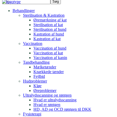
Behandlinger
Sterilisation & Kastration
Øremærkning af kat
Sterilisation af kat
Sterilisation af hund
Kastration af hund
Kastration af kat
Vaccination
Vaccination af hund
Vaccination af kat
Vaccination af kanin
Tandbehandling
Mælketænder
Knækkede tænder
Fejlbid
Hudproblemer
Kløe
Øreproblemer
Ultralydsscanning og røntgen
Hvad er ultralydsscanning
Hvad er røntgen
HD, AD og OCD røntgen til DKK
Fysioterapi