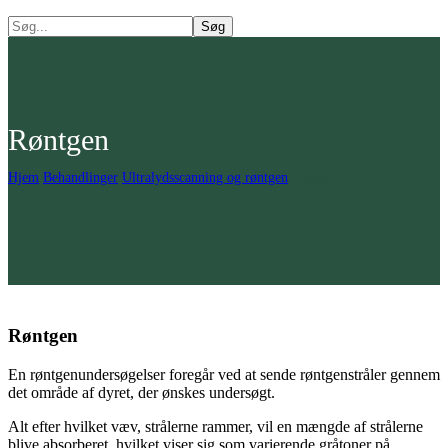
Røntgen
Hjem
Behandlinger
Ultralydsscanning og røntgen
Røntgen
Røntgen
En røntgenundersøgelser foregår ved at sende røntgenstråler gennem
det område af dyret, der ønskes undersøgt.
Alt efter hvilket væv, strålerne rammer, vil en mængde af strålerne
blive absorberet, hvilket viser sig som varierende gråtoner på