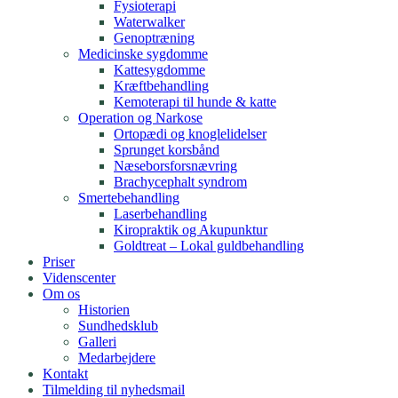
Fysioterapi
Waterwalker
Genoptræning
Medicinske sygdomme
Kattesygdomme
Kræftbehandling
Kemoterapi til hunde & katte
Operation og Narkose​
Ortopædi og knoglelidelser
Sprunget korsbånd
Næseborsforsnævring​
Brachycephalt syndrom
Smertebehandling​
Laserbehandling
Kiropraktik og Akupunktur
Goldtreat – Lokal guldbehandling
Priser
Videnscenter
Om os
Historien
Sundhedsklub
Galleri
Medarbejdere
Kontakt
Tilmelding til nyhedsmail