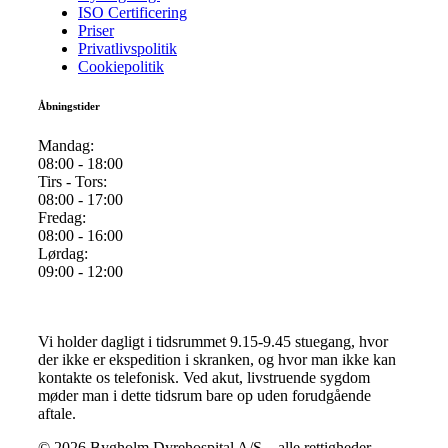
ISO Certificering​
Priser
Privatlivspolitik
Cookiepolitik
Åbningstider
Mandag:
08:00 - 18:00
Tirs - Tors:
08:00 - 17:00
Fredag:
08:00 - 16:00
Lørdag:
09:00 - 12:00
Vi holder dagligt i tidsrummet 9.15-9.45 stuegang, hvor
der ikke er ekspedition i skranken, og hvor man ikke kan
kontakte os telefonisk. Ved akut, livstruende sygdom
møder man i dette tidsrum bare op uden forudgående
aftale.
© 2026 Bygholm Dyrehospital A/S –
alle rettigheder