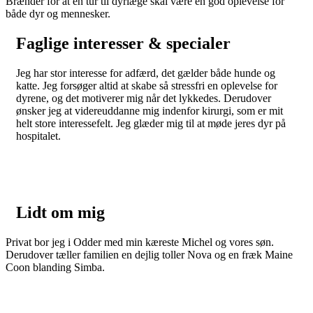
Brænder for at en tur til dyrlæge skal være en god oplevelse for
både dyr og mennesker.
Faglige interesser & specialer
Jeg har stor interesse for adfærd, det gælder både hunde og
katte. Jeg forsøger altid at skabe så stressfri en oplevelse for
dyrene, og det motiverer mig når det lykkedes. Derudover
ønsker jeg at videreuddanne mig indenfor kirurgi, som er mit
helt store interessefelt. Jeg glæder mig til at møde jeres dyr på
hospitalet.
Lidt om mig
Privat bor jeg i Odder med min kæreste Michel og vores søn.
Derudover tæller familien en dejlig toller Nova og en fræk Maine
Coon blanding Simba.