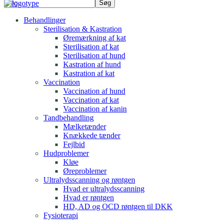
Behandlinger
Sterilisation & Kastration
Øremærkning af kat
Sterilisation af kat
Sterilisation af hund
Kastration af hund
Kastration af kat
Vaccination
Vaccination af hund
Vaccination af kat
Vaccination af kanin
Tandbehandling
Mælketænder
Knækkede tænder
Fejlbid
Hudproblemer
Kløe
Øreproblemer
Ultralydsscanning og røntgen
Hvad er ultralydsscanning
Hvad er røntgen
HD, AD og OCD røntgen til DKK
Fysioterapi