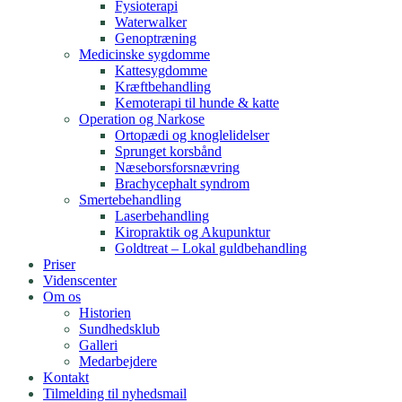
Fysioterapi
Waterwalker
Genoptræning
Medicinske sygdomme
Kattesygdomme
Kræftbehandling
Kemoterapi til hunde & katte
Operation og Narkose​
Ortopædi og knoglelidelser
Sprunget korsbånd
Næseborsforsnævring​
Brachycephalt syndrom
Smertebehandling​
Laserbehandling
Kiropraktik og Akupunktur
Goldtreat – Lokal guldbehandling
Priser
Videnscenter
Om os
Historien
Sundhedsklub
Galleri
Medarbejdere
Kontakt
Tilmelding til nyhedsmail