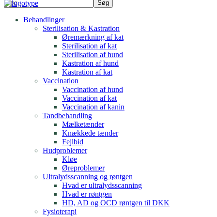
Behandlinger
Sterilisation & Kastration
Øremærkning af kat
Sterilisation af kat
Sterilisation af hund
Kastration af hund
Kastration af kat
Vaccination
Vaccination af hund
Vaccination af kat
Vaccination af kanin
Tandbehandling
Mælketænder
Knækkede tænder
Fejlbid
Hudproblemer
Kløe
Øreproblemer
Ultralydsscanning og røntgen
Hvad er ultralydsscanning
Hvad er røntgen
HD, AD og OCD røntgen til DKK
Fysioterapi